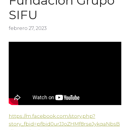
Fundación Grupo
SIFU
febrero 27, 2023
https://m.facebook.com/story.php?
story_fbid=pfbid0urJJoZHMf8rseJykqaNbsB