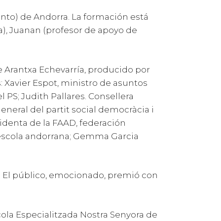
ento) de Andorra. La formación está
), Juanan (profesor de apoyo de
de Arantxa Echevarría, producido por
 Xavier Espot, ministro de asuntos
l PS; Judith Pallares. Consellera
eneral del partit social democràcia i
sidenta de la FAAD, federación
l’escola andorrana; Gemma Garcia
ín. El público, emocionado, premió con
cola Especialitzada Nostra Senyora de