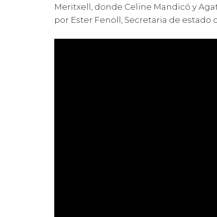
Meritxell, donde Celine Mandicó y Agat
por Ester Fenoll, Secretaria de estado