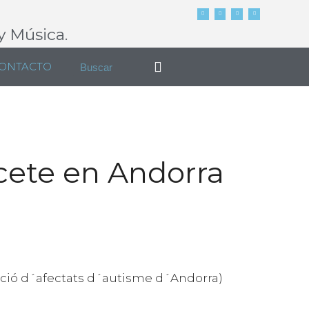
y Música.
ONTACTO
cete en Andorra
iació d´afectats d´autisme d´Andorra)