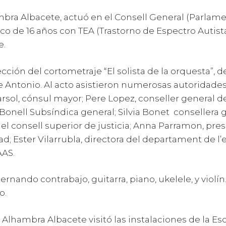
ambra Albacete, actuó en el Consell General (Parlam
 de 16 años con TEA (Trastorno de Espectro Autista
e.
cción del cortometraje “El solista de la orquesta”, 
 Antonio. Al acto asistieron numerosas autoridades:
Marsol, cónsul mayor; Pere Lopez, conseller general de
Bonell Subsíndica general; Silvia Bonet consellera g
del consell superior de justicia; Anna Parramon, pre
d; Ester Vilarrubla, directora del departament de 
AAS.
lternando contrabajo, guitarra, piano, ukelele, y viol
o.
 Alhambra Albacete visitó las instalaciones de la Es