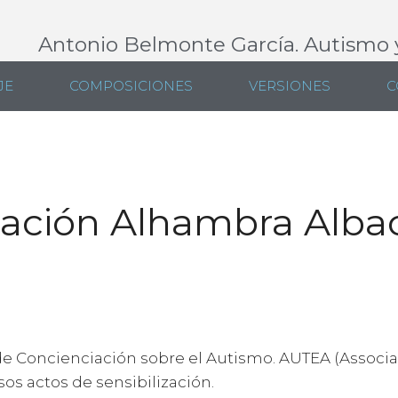
Antonio Belmonte García. Autismo 
JE
COMPOSICIONES
VERSIONES
C
uación Alhambra Alba
al de Concienciación sobre el Autismo. AUTEA (Assoc
os actos de sensibilización.