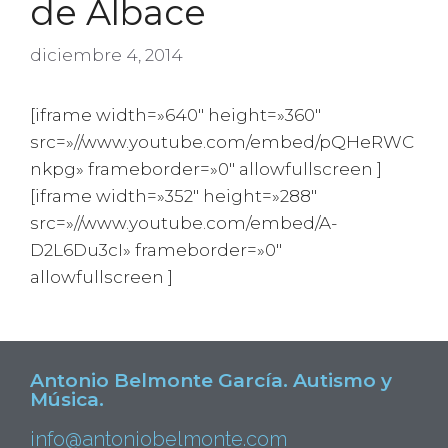
de Albace
diciembre 4, 2014
[iframe width=»640″ height=»360″
src=»//www.youtube.com/embed/pQHeRWC
nkpg» frameborder=»0″ allowfullscreen ]
[iframe width=»352″ height=»288″
src=»//www.youtube.com/embed/A-
D2L6Du3cI» frameborder=»0″
allowfullscreen ]
Antonio Belmonte García. Autismo y
Música.
info@antoniobelmonte.com