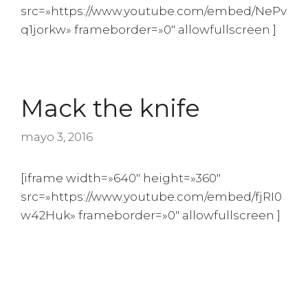
src=»https://www.youtube.com/embed/NePv
q1jorkw» frameborder=»0″ allowfullscreen ]
Mack the knife
mayo 3, 2016
[iframe width=»640″ height=»360″
src=»https://www.youtube.com/embed/fjRI0
w42Huk» frameborder=»0″ allowfullscreen ]