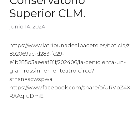
Conservatorio
Superior CLM.
junio 14, 2024
https://www.latribunadealbacete.es/noticia/z
892069ac-d283-fc29-
e1b285d3aeeaf81f/202406/la-cenicienta-un-
gran-rossini-en-el-teatro-circo?
sfnsn=scwspwa
https://www.facebook.com/share/p/URVbZ4X
RAAqiuDmE