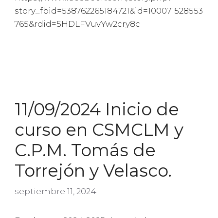
story_fbid=538762265184721&id=100071528553
765&rdid=5HDLFVuvYw2cry8c
11/09/2024 Inicio de
curso en CSMCLM y
C.P.M. Tomás de
Torrejón y Velasco.
septiembre 11, 2024