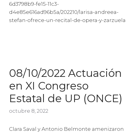
6d3798b9-fe15-11c3-
d4e85e616ad96b5a/202210/larisa-andreea-
stefan-ofrece-un-recital-de-opera-y-zarzuela
08/10/2022 Actuación
en XI Congreso
Estatal de UP (ONCE)
octubre 8, 2022
Clara Saval y Antonio Belmonte amenizaron