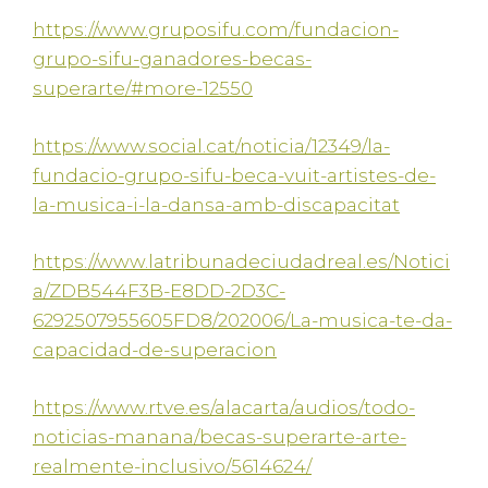
https://www.gruposifu.com/fundacion-
grupo-sifu-ganadores-becas-
superarte/#more-12550
https://www.social.cat/noticia/12349/la-
fundacio-grupo-sifu-beca-vuit-artistes-de-
la-musica-i-la-dansa-amb-discapacitat
https://www.latribunadeciudadreal.es/Notici
a/ZDB544F3B-E8DD-2D3C-
6292507955605FD8/202006/La-musica-te-da-
capacidad-de-superacion
https://www.rtve.es/alacarta/audios/todo-
noticias-manana/becas-superarte-arte-
realmente-inclusivo/5614624/