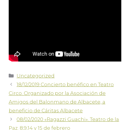
Uncategorized
18/12/2019 Concierto benéfico en Teatro
Circo. Organizado por la Asociación de
Amigos del Balonmano de Albacete, a
beneficio de Cáritas Albacete
08/02/2020 «Ragazzi Guachi». Teatro de la
Paz. 8,9,14 y 15 de febrero