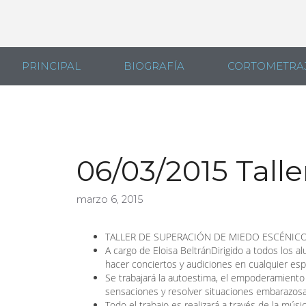
PRINCIPAL
BIOGRAFÍA
CORTOMETRA
06/03/2015 Tall
marzo 6, 2015
TALLER DE SUPERACIÓN DE MIEDO ESCÉNICO
A cargo de Eloisa BeltránDirigido a todos los
hacer conciertos y audiciones en cualquier es
Se trabajará la autoestima, el empoderamiento 
sensaciones y resolver situaciones embarazosas
Todo el trabajo es realizará a través de la músic