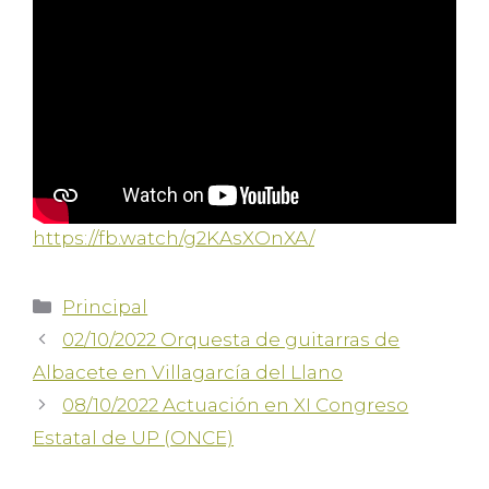
https://fb.watch/g2KAsXOnXA/
Principal
02/10/2022 Orquesta de guitarras de
Albacete en Villagarcía del Llano
08/10/2022 Actuación en XI Congreso
Estatal de UP (ONCE)